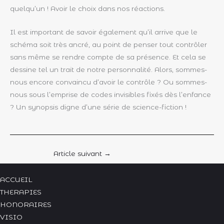
quelqu’un ! Avoir le choix dans nos réactions.
Il est important de savoir également qu’il arrive que le
schéma soit très ancré, au point de penser tout contrôler
sans même se rendre compte de sa présence. Et cela se
dessine tel un trait de notre personnalité. Alors, sommes-
nous encore convaincu d’avoir le contrôle ? Ou sommes-
nous sous l’emprise de codes invisibles fixés dès l’enfance
? Un synopsis digne d’une série de science-fiction !
Article suivant
→
ACCUEIL
THERAPIES
HONORAIRES
VISIO