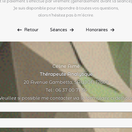
t le paiement s’effectue par virement (généralement avant la séance
Je suis disponible pour répondre à toutes vos questions,
alors n’hésitez pas à m’écrire.
Retour
Séances
Honoraires
Céline Aimé
Thérapeute Analytique
20 Avenue Gambetta, SAUJON 17600
Tel : 06 37 00 71 36
Veuillez si possible me contacter via le formulaire ci dessou