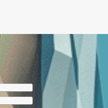
).
s)