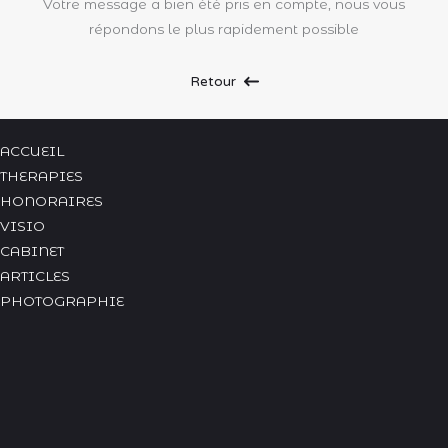
Votre message a bien été pris en compte, nous vous
répondons le plus rapidement possible
Retour
ACCUEIL
THERAPIES
HONORAIRES
VISIO
CABINET
ARTICLES
PHOTOGRAPHIE